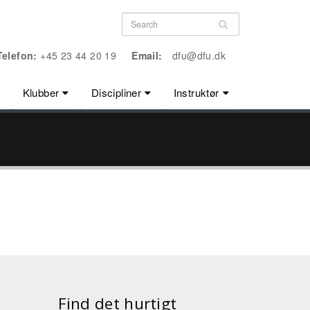
Telefon:
+45 23 44 20 19
Email:
dfu@dfu.dk
Klubber
Discipliner
Instruktør
Find det hurtigt