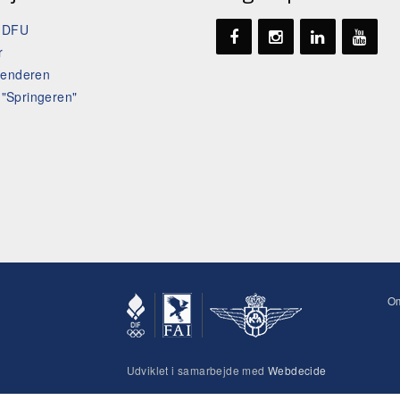
t DFU
r
lenderen
l "Springeren"
O
Udviklet i samarbejde med
Webdecide