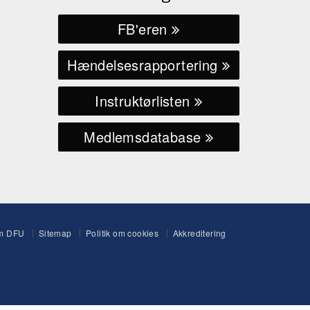
FB'eren
Hændelsesrapportering
Instruktørlisten
Medlemsdatabase
m DFU
Sitemap
Politik om cookies
Akkreditering