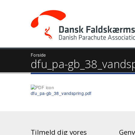
Forside
dfu_pa-gb_38_vandsp
dfu_pa-gb_38_vandspring.pdf
Tilmeld dig vores
Genv