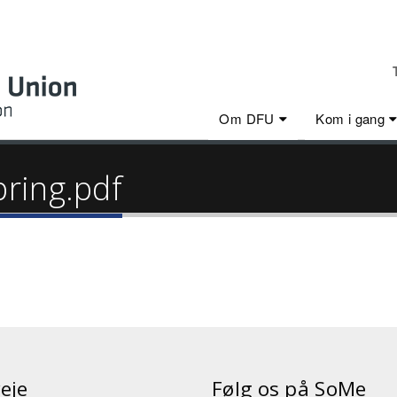
Om DFU
Kom i gang
ring.pdf
eje
Følg os på SoMe