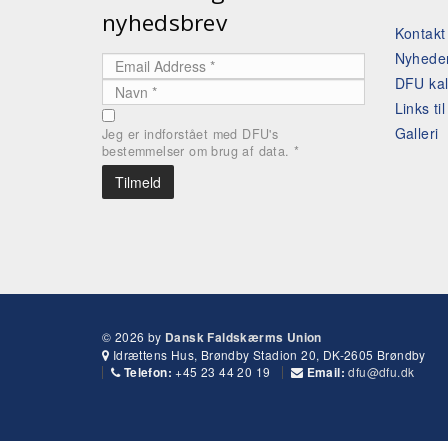
nyhedsbrev
Kontak
Nyhede
DFU ka
Links ti
Galleri
Jeg er indforstået med DFU's
bestemmelser om brug af data.
*
© 2026 by
Dansk Faldskærms Union
Idrættens Hus, Brøndby Stadion 20, DK-2605 Brøndby
+45 23 44 20 19
dfu@dfu.dk
Telefon:
Email: