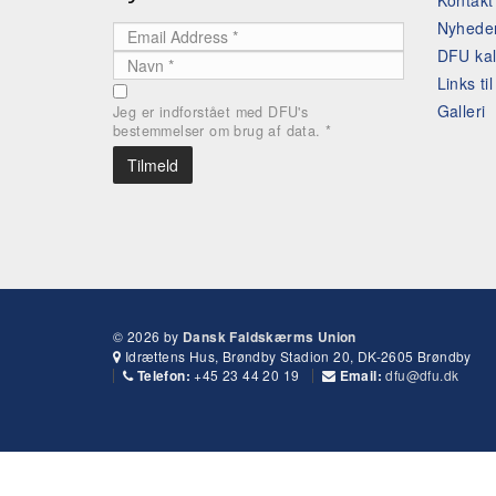
Kontak
Nyhede
DFU ka
Links ti
Galleri
Jeg er indforstået med DFU's
bestemmelser om brug af data.
*
© 2026 by
Dansk Faldskærms Union
Idrættens Hus, Brøndby Stadion 20, DK-2605 Brøndby
+45 23 44 20 19
dfu@dfu.dk
Telefon:
Email: