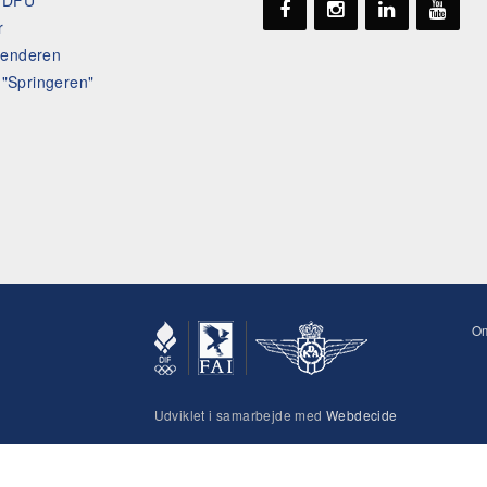
t DFU
r
lenderen
l "Springeren"
O
Udviklet i samarbejde med
Webdecide