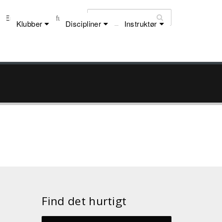
Email:
dfu@dfu.dk
Klubber
Discipliner
Instruktør
Find det hurtigt