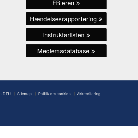
FB'eren
Hændelsesrapportering
Instruktørlisten
Medlemsdatabase
m DFU
Sitemap
Politik om cookies
Akkreditering