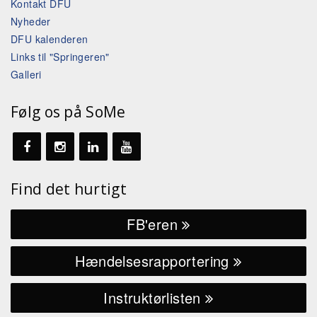
Kontakt DFU
Nyheder
DFU kalenderen
Links til "Springeren"
Galleri
Følg os på SoMe
Find det hurtigt
FB'eren
Hændelsesrapportering
Instruktørlisten