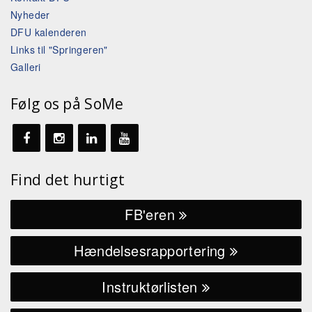
Nyheder
DFU kalenderen
Links til "Springeren"
Galleri
Følg os på SoMe
Find det hurtigt
FB'eren
Hændelsesrapportering
Instruktørlisten