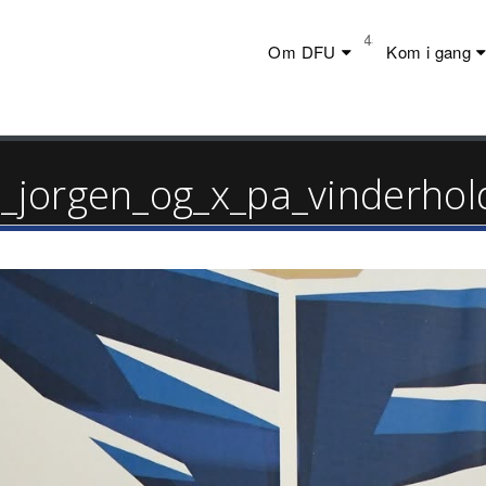
Telefon:
+45 23 44 20 19
Om DFU
Kom i gang
jorgen_og_x_pa_vinderhold