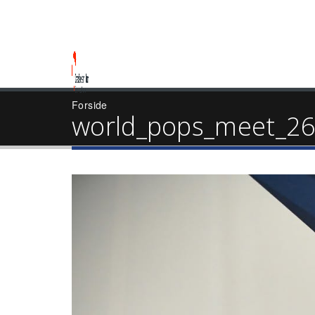
Forside
world_pops_meet_26_