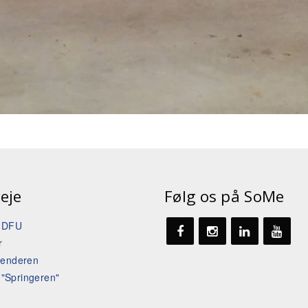
eje
Følg os på SoMe
t DFU
r
lenderen
l "Springeren"