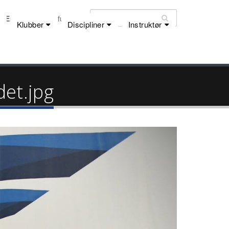
Email:
dfu@dfu.dk
Klubber
Discipliner
Instruktør
et.jpg