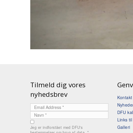
Tilmeld dig vores
Genv
nyhedsbrev
Kontak
Nyhede
DFU ka
Links ti
Galleri
Jeg er indforstået med DFU's
bestemmelser om brug af data.
*