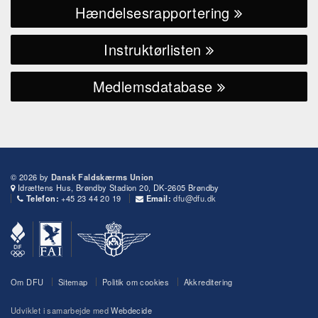
Hændelsesrapportering
Instruktørlisten
Medlemsdatabase
© 2026 by
Dansk Faldskærms Union
Idrættens Hus, Brøndby Stadion 20, DK-2605 Brøndby
+45 23 44 20 19
dfu@dfu.dk
Telefon:
Email:
Om DFU
Sitemap
Politik om cookies
Akkreditering
Udviklet i samarbejde med
Webdecide