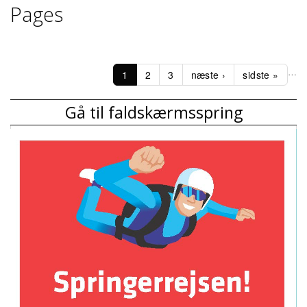
Pages
…
1
2
3
næste ›
sidste »
Gå til faldskærmsspring