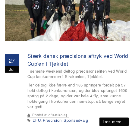
Stærk dansk præcisions aftryk ved World
27
Cup'en i Tjekkiet
Jul
I seneste weekend deltog præcisionseliten ved World
Cup konkurrencen i Strakonice, Tjekkiet.
Her deltog ikke færre end 185 springere fordelt på 37
hold deltog i konkurrencen, og der blev sprunget 1600
spring på 2 dage, og der var hele 4 fly, som kunne
holde gang i konkurrencen non-stop, så længe vejret
var godt.
Postet af
dfu-nikolaj
DFU
Præcision
Sportsudvalg
,
,
Læs mere...