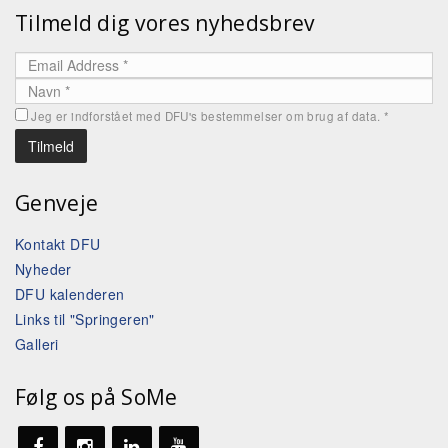
Tilmeld dig vores nyhedsbrev
Jeg er indforstået med DFU's bestemmelser om brug af data.
*
Genveje
Kontakt DFU
Nyheder
DFU kalenderen
Links til "Springeren"
Galleri
Følg os på SoMe