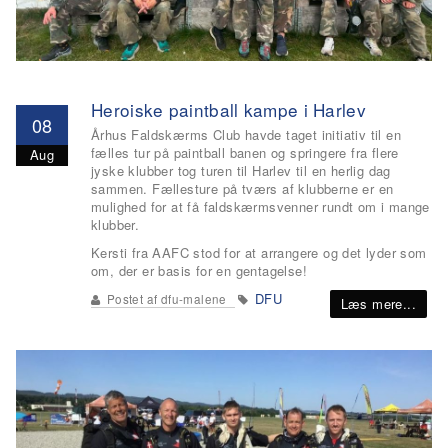
Heroiske paintball kampe i Harlev
08
Århus Faldskærms Club havde taget initiativ til en
fælles tur på paintball banen og springere fra flere
Aug
jyske klubber tog turen til Harlev til en herlig dag
sammen. Fællesture på tværs af klubberne er en
mulighed for at få faldskærmsvenner rundt om i mange
klubber.
Kersti fra AAFC stod for at arrangere og det lyder som
om, der er basis for en gentagelse!
DFU
Postet af
dfu-malene
Læs mere...