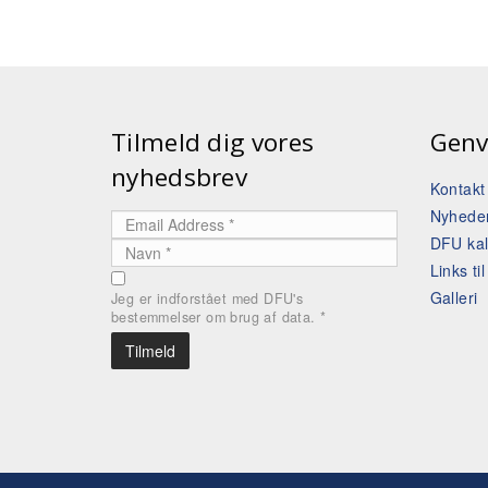
Tilmeld dig vores
Genv
nyhedsbrev
Kontak
Nyhede
DFU ka
Links ti
Galleri
Jeg er indforstået med DFU's
bestemmelser om brug af data.
*