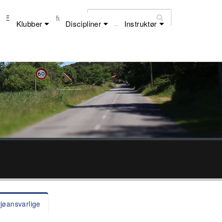
Email:
dfu@dfu.dk
Klubber
Discipliner
Instruktør
ljøansvarlige