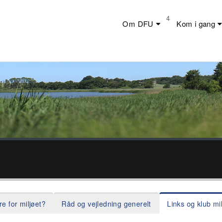
Telefon:
+45 23 44 20 19
Om DFU
Kom i gang
e for miljøet?
Råd og vejledning generelt
Links og klub mi