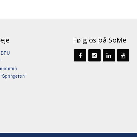
eje
Følg os på SoMe
t DFU
r
lenderen
l "Springeren"