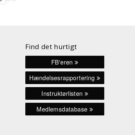
Find det hurtigt
FB'eren
Hændelsesrapportering
Instruktørlisten
Medlemsdatabase