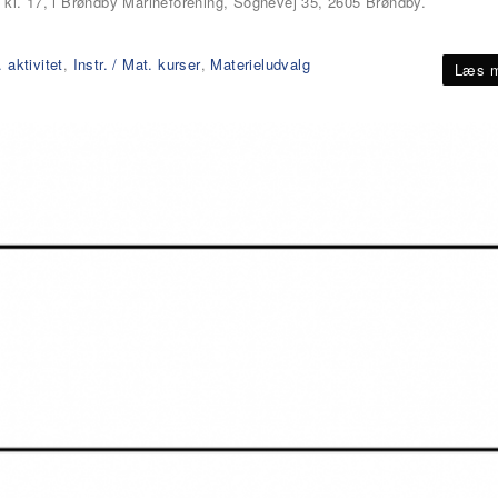
 kl. 17, i Brøndby Marineforening, Sognevej 35, 2605 Brøndby.
 aktivitet
Instr. / Mat. kurser
Materieludvalg
,
,
Læs m