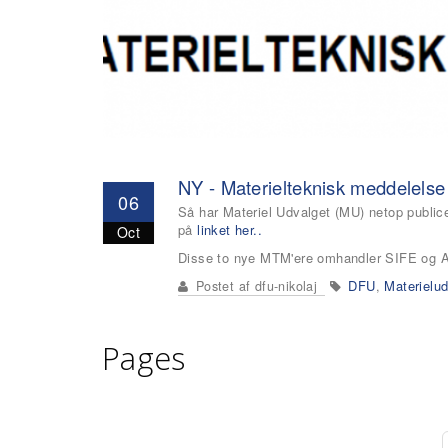
NY - Materielteknisk meddelels
06
Så har Materiel Udvalget (MU) netop public
på
linket her..
Oct
Disse to nye MTM'ere omhandler SIFE og 
DFU
Materielu
Postet af
dfu-nikolaj
,
Pages