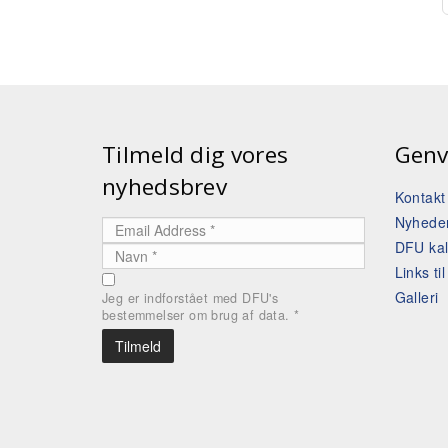
Tilmeld dig vores
Genv
nyhedsbrev
Kontak
Nyhede
DFU ka
Links ti
Galleri
Jeg er indforstået med DFU's
bestemmelser om brug af data.
*