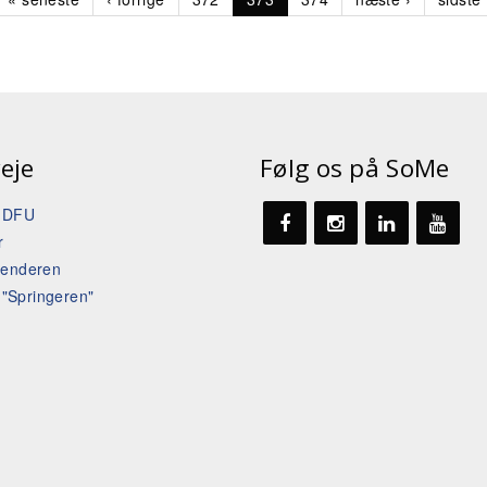
eje
Følg os på SoMe
t DFU
r
lenderen
l "Springeren"