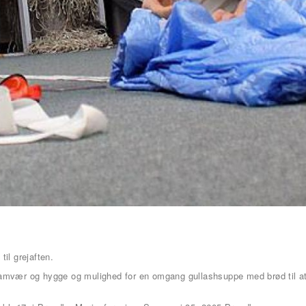
til grejaften.
samvær og hygge og mulighed for en omgang gullashsuppe med brød til a