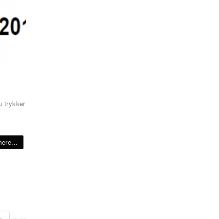
u trykker
ere...
…
…
 »