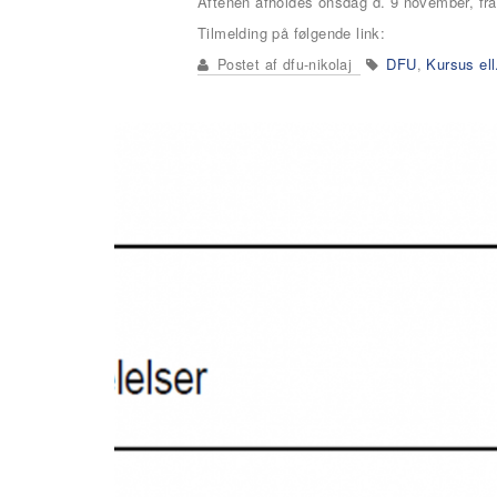
Aftenen afholdes onsdag d. 9 november, fra
Tilmelding på følgende link:
DFU
Kursus ell.
Postet af
dfu-nikolaj
,