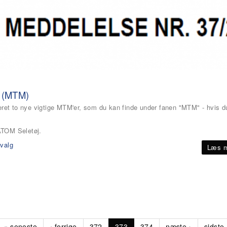
e (MTM)
eret to nye vigtige MTM'er, som du kan finde under fanen "MTM" - hvis d
ATOM Seletøj.
dvalg
Læs m
« seneste
‹ forrige
372
373
374
næste ›
sidste