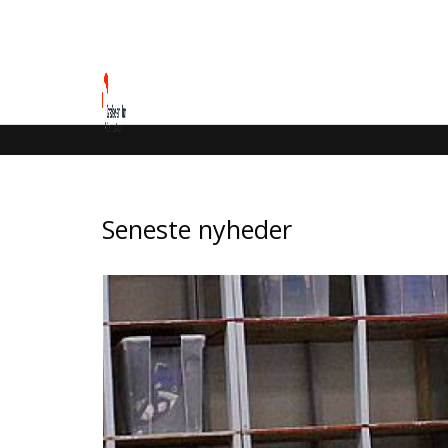
Faldskærmssp
-----------------------------
naturoplevelser
Seneste nyheder