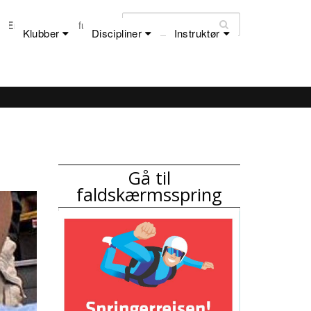
Email:
dfu@dfu.dk
Klubber
Discipliner
Instruktør
..
Gå til
faldskærmsspring