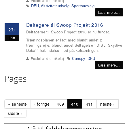
Postet af
dfu-nikolaj
DFU
Aktivitetsudvalg
Sportsudvalg
,
,
Læs mere...
Deltagere til Swoop Projekt 2016
25
Deltagerne til Swoop Project 2016 er nu fundet.
Jan
Træningsplanen er lagt med blandt andet 2
træningslejre, blandt andet deltagelse i DISL, Skydive
Dubai i forbindelse med påsketræningen.
Canopy
DFU
Postet af
dfu-nikolaj
,
Læs mere...
Pages
…
« seneste
‹ forrige
409
410
411
næste ›
sidste »