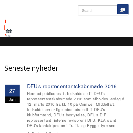
Faldskærms
-------------------------------
---
er også
Seneste nyheder
naturopleve
DFU's repræsentantskabsmøde 2016
27
Hermed publiceres 1. indkaldelse til DFU’s
repræsentantskabsmøde 2016 som afholdes lørdag d.
Jan
12. marts 2016 fra kl. 10 på Comwell MIddelfart.
1. klasse ...
Indkaldelsen er ligeledes udsendt til DFU's
klubformænd, DFU's bestyrelse, DFU's DIF
repræsentant, interne revisorer i DFU, KDA samt
DFU's kontaktperson i Trafik- og Byggestyrelsen.