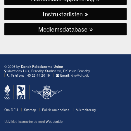
Instruktørlisten
Medlemsdatabase
© 2026 by
Dansk Faldskærms Union
Idrættens Hus, Brøndby Stadion 20, DK-2605 Brøndby
+45 23 44 20 19
dfu@dfu.dk
Telefon:
Email:
Om DFU
Sitemap
Politik om cookies
Akkreditering
Udviklet i samarbejde med
Webdecide