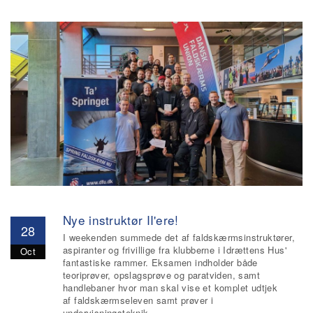
Nye instruktør II'ere!
28
I weekenden summede det af faldskærmsinstruktører,
aspiranter og frivillige fra klubberne i Idrættens Hus'
Oct
fantastiske rammer. Eksamen indholder både
teoriprøver, opslagsprøve og paratviden, samt
handlebaner hvor man skal vise et komplet udtjek
af faldskærmseleven samt prøver i
undervisningsteknik.