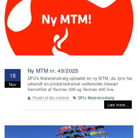
Ny MTM nr. 49/2025
18
DFU's Materieludvalg uploadet en ny MTM, da Jyro har
udsendt en produktadvarsel vedrørende linesæt
Nov
fremstillet af Vectran 300 og Vectran 400 line.
Postet af
dfu-malene
DFU
,
Materieludvalg
Læs mere...