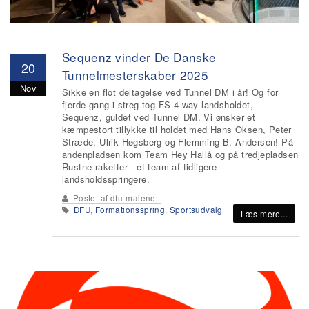
Sequenz vinder De Danske
20
Tunnelmesterskaber 2025
Nov
Sikke en flot deltagelse ved Tunnel DM i år! Og for
fjerde gang i streg tog FS 4-way landsholdet,
Sequenz, guldet ved Tunnel DM. Vi ønsker et
kæmpestort tillykke til holdet med Hans Oksen, Peter
Stræde, Ulrik Høgsberg og Flemming B. Andersen! På
andenpladsen kom Team Hey Hallå og på tredjepladsen
Rustne raketter - et team af tidligere
landsholdsspringere.
Postet af
dfu-malene
DFU
,
Formationsspring
,
Sportsudvalg
Læs mere...