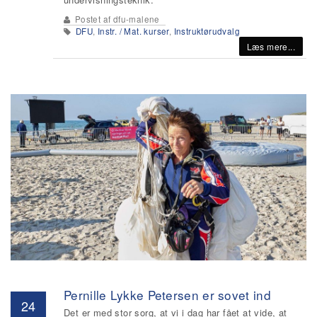
Postet af
dfu-malene
DFU
,
Instr. / Mat. kurser
,
Instruktørudvalg
Læs mere...
Pernille Lykke Petersen er sovet ind
24
Det er med stor sorg, at vi i dag har fået at vide, at