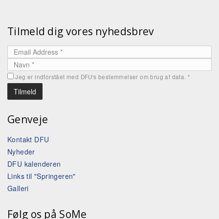
Tilmeld dig vores nyhedsbrev
Jeg er indforstået med DFU's bestemmelser om brug af data.
*
Genveje
Kontakt DFU
Nyheder
DFU kalenderen
Links til "Springeren"
Galleri
Følg os på SoMe