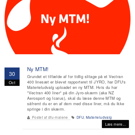
Ny MTM!
30
Grundet et tilfælde af for tidlig slitage på et Vectran
400 linesæt er blevet rapporteret til JYRO, har DFU's
Oct
Materieludvalg uploadet en ny MTM. Hvis du har
"Vectran 400 liner" på din Jyro-skærm (aka NZ
Aerosport og Icarus), skal du læse denne MTM og
såfremt du er en af dem med disse liner, må du ikke
springe i din skærm.
Postet af
dfu-malene
DFU
,
Materieludvalg
Læs mere...