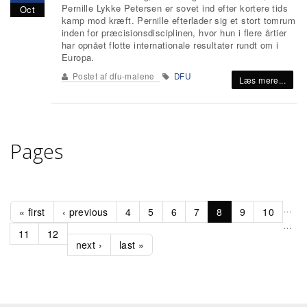
Pernille Lykke Petersen er sovet ind efter kortere tids
Oct
kamp mod kræft. Pernille efterlader sig et stort tomrum
inden for præcisionsdisciplinen, hvor hun i flere årtier
har opnået flotte internationale resultater rundt om i
Europa.
Postet af
dfu-malene
DFU
Læs mere...
Pages
…
« first
‹ previous
4
5
6
7
8
9
10
…
11
12
next ›
last »