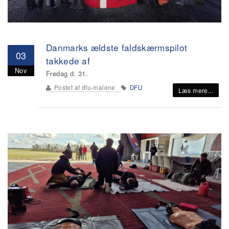
Danmarks ældste faldskærmspilot
03
takkede af
Nov
Fredag d. 31.
Postet af
dfu-malene
DFU
Læs mere...