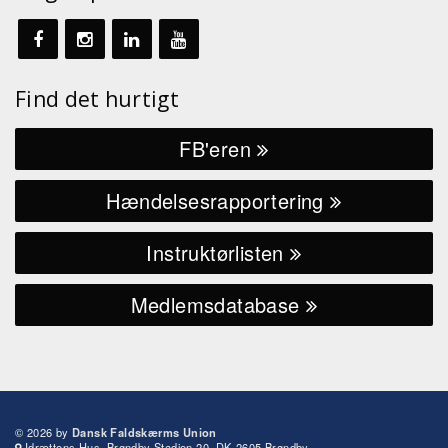
Find det hurtigt
FB'eren
Hændelsesrapportering
Instruktørlisten
Medlemsdatabase
© 2026 by
Dansk Faldskærms Union
Idrættens Hus, Brøndby Stadion 20, DK-2605 Brøndby