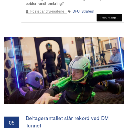
bobler rundt omkring?
Postet af
dfu-malene
DFU
,
Strategi
Læs mere...
Deltagerantallet slår rekord ved DM
05
Tunnel