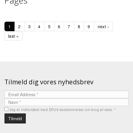
Pages
1
2
3
4
5
6
7
8
9
next ›
last »
Tilmeld dig vores nyhedsbrev
Jeg er indforstået med DFU's bestemmelser om brug af data.
*