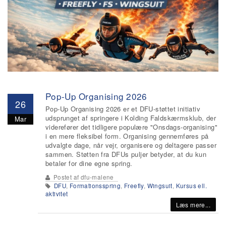
Pop-Up Organising 2026
26
Pop-Up Organising 2026 er et DFU-støttet initiativ
udsprunget af springere i Kolding Faldskærmsklub, der
Mar
viderefører det tidligere populære "Onsdags-organising"
i en mere fleksibel form. Organising gennemføres på
udvalgte dage, når vejr, organisere og deltagere passer
sammen. Støtten fra DFUs puljer betyder, at du kun
betaler for dine egne spring.
Postet af
dfu-malene
DFU
,
Formationsspring
,
Freefly
,
Wingsuit
,
Kursus ell.
aktivitet
Læs mere...