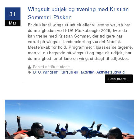
Wingsuit udtjek og træning med Kristian
31
Sommer i Påsken
Mar
Er du klar til wingsuit udtjek eller vil træne ws, så har
du muligheden ved FDK Påskeboogie 2025, hvor du
kan træne med Kristian Sommer, der tidligere har
været på wingsuit landsholdet og vundet Nordisk
Mesterskab for hold. Programmet tilpasses deltagerne,
men vil du begynde på wingsuit og tage dit udtjek, har
du mulighed for at låne en wingsuitdragt til udtjekket.
Postet af
dfu-malene
DFU
,
Wingsuit
,
Kursus ell. aktivitet
,
Aktivitetsudvalg
Læs mere...