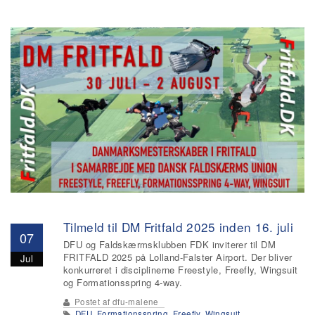
Tilmeld til DM Fritfald 2025 inden 16. juli
07
DFU og Faldskærmsklubben FDK inviterer til DM
FRITFALD 2025 på Lolland-Falster Airport. Der bliver
Jul
konkurreret i disciplinerne Freestyle, Freefly, Wingsuit
og Formationsspring 4-way.
Postet af
dfu-malene
DFU
,
Formationsspring
,
Freefly
,
Wingsuit
,