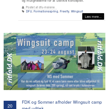
og mulighederne for at udvikle konceptet.
Postet af
dfu-malene
DFU
,
Formationsspring
,
Freefly
,
Wingsuit
Læs mere...
FDK og Sommer afholder Wingsuit camp
20
med udtjek