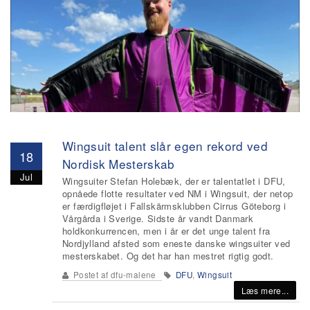
Wingsuit talent slår egen rekord ved
18
Nordisk Mesterskab
Jul
Wingsuiter Stefan Holebæk, der er talentatlet i DFU,
opnåede flotte resultater ved NM i Wingsuit, der netop
er færdigfløjet i Fallskärmsklubben Cirrus Göteborg i
Vårgårda i Sverige. Sidste år vandt Danmark
holdkonkurrencen, men i år er det unge talent fra
Nordjylland afsted som eneste danske wingsuiter ved
mesterskabet. Og det har han mestret rigtig godt.
Postet af
dfu-malene
DFU
,
Wingsuit
Læs mere...