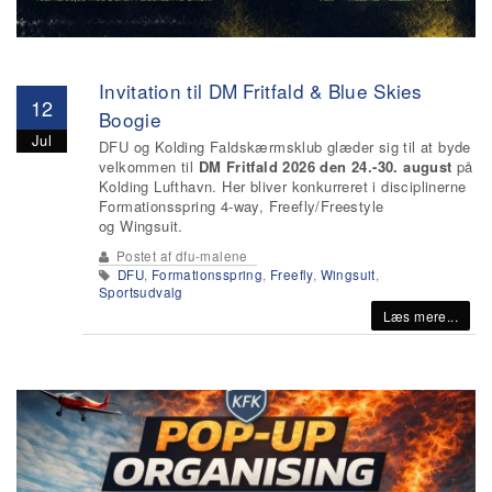
Invitation til DM Fritfald & Blue Skies
12
Boogie
Jul
DFU og Kolding Faldskærmsklub glæder sig til at byde
velkommen til
DM Fritfald 2026
den
24.-30. august
på
Kolding Lufthavn. Her bliver konkurreret i disciplinerne
Formationsspring 4-way, Freefly/Freestyle
og Wingsuit.
Postet af
dfu-malene
DFU
,
Formationsspring
,
Freefly
,
Wingsuit
,
Sportsudvalg
Læs mere...