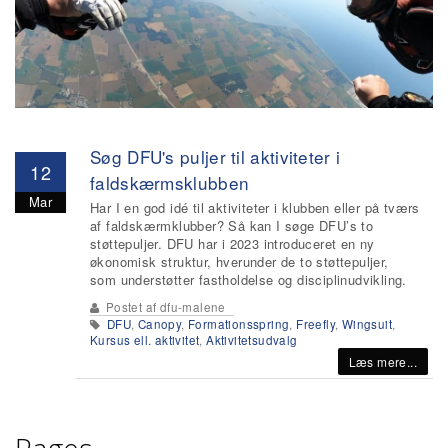
Søg DFU's puljer til aktiviteter i
12
faldskærmsklubben
Mar
Har I en god idé til aktiviteter i klubben eller på tværs
af faldskærmklubber? Så kan I søge DFU’s to
støttepuljer. DFU har i 2023 introduceret en ny
økonomisk struktur, hverunder de to støttepuljer,
som understøtter fastholdelse og disciplinudvikling.
Postet af
dfu-malene
DFU
,
Canopy
,
Formationsspring
,
Freefly
,
Wingsuit
,
Kursus ell. aktivitet
,
Aktivitetsudvalg
Læs mere...