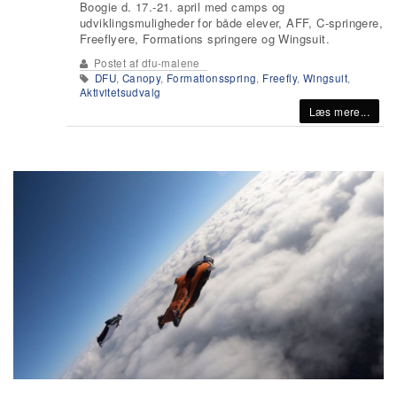
Boogie d. 17.-21. april med camps og
udviklingsmuligheder for både elever, AFF, C-springere,
Freeflyere, Formations springere og Wingsuit.
Postet af
dfu-malene
DFU
,
Canopy
,
Formationsspring
,
Freefly
,
Wingsuit
,
Aktivitetsudvalg
Læs mere...