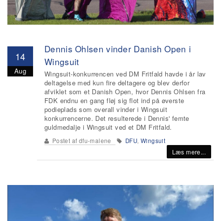
Dennis Ohlsen vinder Danish Open i
14
Wingsuit
Aug
Wingsuit-konkurrencen ved DM Fritfald havde i år lav
deltagelse med kun fire deltagere og blev derfor
afviklet som et Danish Open, hvor Dennis Ohlsen fra
FDK endnu en gang fløj sig flot ind på øverste
podieplads som overall vinder i Wingsuit
konkurrencerne. Det resulterede i Dennis' femte
guldmedalje i Wingsuit ved et DM Fritfald.
Postet af
dfu-malene
DFU
,
Wingsuit
Læs mere...