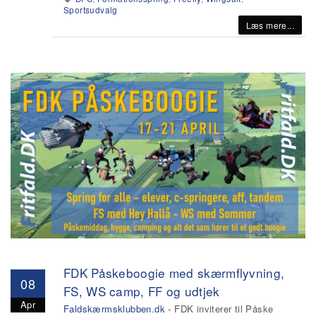
Sportsudvalg
Læs mere...
FDK Påskeboogie med skærmflyvning,
08
FS, WS camp, FF og udtjek
Apr
Faldskærmsklubben.dk
- FDK inviterer til Påske