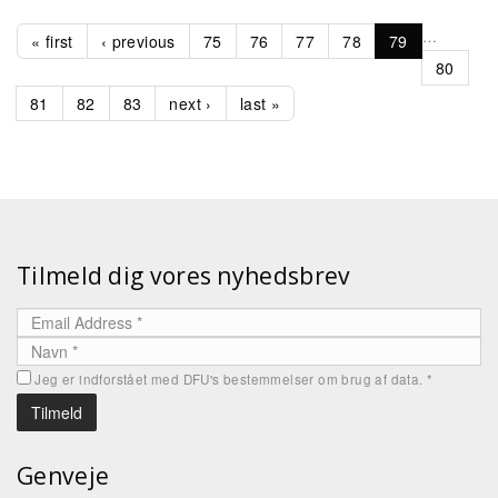
…
« first
‹ previous
75
76
77
78
79
80
81
82
83
next ›
last »
Tilmeld dig vores nyhedsbrev
Jeg er indforstået med DFU's bestemmelser om brug af data.
*
Genveje