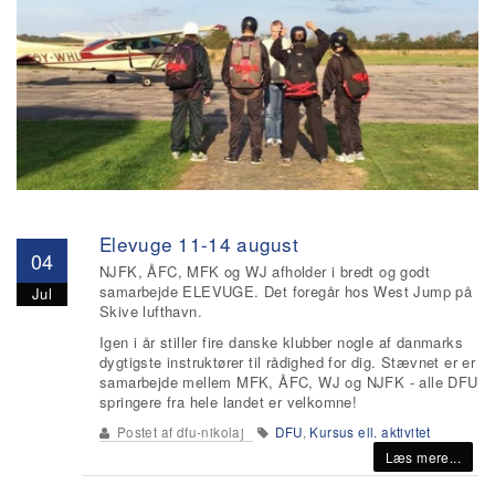
Elevuge 11-14 august
04
NJFK, ÅFC, MFK og WJ afholder i bredt og godt
samarbejde ELEVUGE. Det foregår hos West Jump på
Jul
Skive lufthavn.
Igen i år stiller fire danske klubber nogle af danmarks
dygtigste instruktører til rådighed for dig. Stævnet er er
samarbejde mellem MFK, ÅFC, WJ og NJFK - alle DFU
springere fra hele landet er velkomne!
Postet af
dfu-nikolaj
DFU
,
Kursus ell. aktivitet
Læs mere...