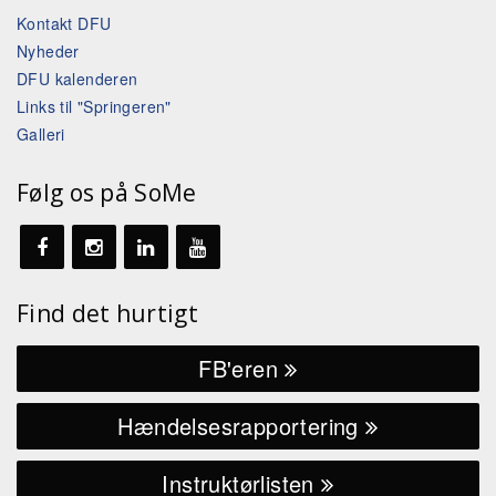
Kontakt DFU
Nyheder
DFU kalenderen
Links til "Springeren"
Galleri
Følg os på SoMe
Find det hurtigt
FB'eren
Hændelsesrapportering
Instruktørlisten