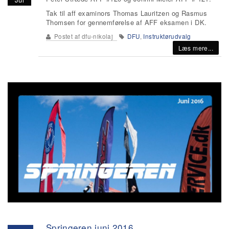
Tak til aff examinors Thomas Lauritzen og Rasmus
Thomsen for gennemførelse af AFF eksamen i DK.
Postet af
dfu-nikolaj
DFU
,
Instruktørudvalg
Læs mere...
Springeren juni 2016