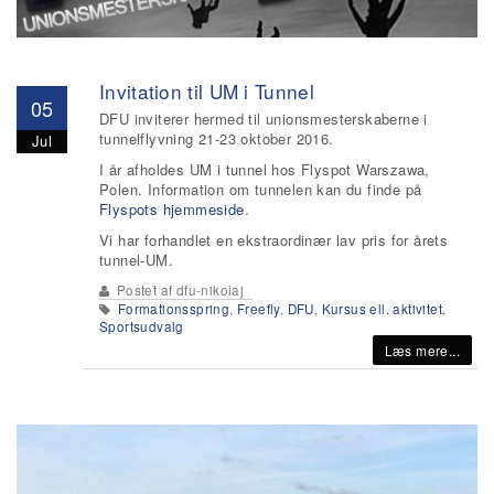
Invitation til UM i Tunnel
05
DFU inviterer hermed til unionsmesterskaberne i
tunnelflyvning 21-23 oktober 2016.
Jul
I år afholdes UM i tunnel hos Flyspot Warszawa,
Polen. Information om tunnelen kan du finde på
Flyspots hjemmeside
.
Vi har forhandlet en ekstraordinær lav pris for årets
tunnel-UM.
Postet af
dfu-nikolaj
Formationsspring
,
Freefly
,
DFU
,
Kursus ell. aktivitet
,
Sportsudvalg
Læs mere...