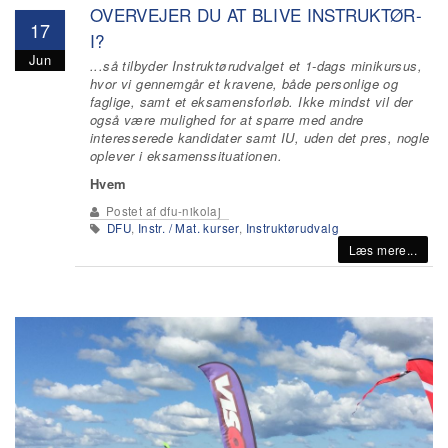
OVERVEJER DU AT BLIVE INSTRUKTØR-
17
I?
Jun
...så tilbyder Instruktørudvalget et 1-dags minikursus,
hvor vi gennemgår et kravene, både personlige og
faglige, samt et eksamensforløb. Ikke mindst vil der
også være mulighed for at sparre med andre
interesserede kandidater samt IU, uden det pres, nogle
oplever i eksamenssituationen.
Hvem
Postet af
dfu-nikolaj
DFU
,
Instr. / Mat. kurser
,
Instruktørudvalg
Læs mere...