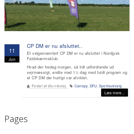
CP DM er nu afsluttet..
11
Et velgennemført CP DM er nu afsluttet i Nordjysk
Faldskærmsklub.
Jun
Hvad der fredag morgen, så lidt udfordrende ud
vejrmæssigt, endte med 1½ dag med fuldt program og
et CP DM der hurtigt var afviklet.
Postet af
dfu-nikolaj
Canopy
,
DFU
,
Sportsudvalg
Læs mere...
Pages