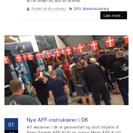
MTM finder du alle MTM'erne.
Postet af
dfu-nikolaj
DFU
,
Materieludvalg
Læs mere...
Nye AFF-instruktører i DK
01
Aff eksamen i dk er gennemført og stort tillykke til
Peter Stræde AFF #120 og Johnni Meier AFF # 121.
Jul