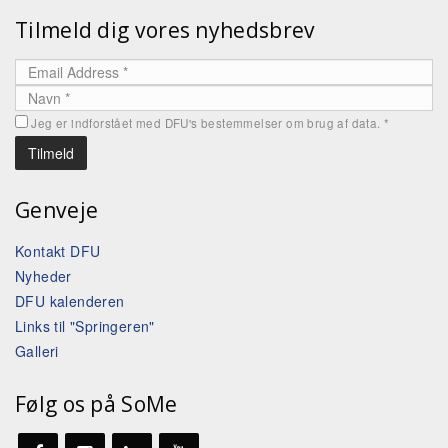
Tilmeld dig vores nyhedsbrev
Jeg er indforstået med DFU's bestemmelser om brug af data.
*
Genveje
Kontakt DFU
Nyheder
DFU kalenderen
Links til "Springeren"
Galleri
Følg os på SoMe