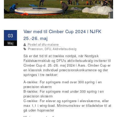
Vær med til Cimber Cup 2024 i NJFK
03
25.-26. maj
Maj
Postet af
dfu-malene
Præcision, DFU, Aktivitetsudvalg
Så er det tid til at trække nordpå, når Nordjysk
Faldskærmsklub og DFU's aktivitetsudvalg inviterer til
Cimber Cup d. 25.-26. maj 2024 i Aars. Cimber Cup er
en klassisk individuel præcisionskonkurrence og der
springes i tre rækker:
A-række: For springere med over 300 spring i en
præcision skærm
B-række: For springere med under 300 spring i en
præcision skrærm
C-række: For elever og springere i elevskærme, eller
max 1,1 i wing-load. Minimumskrav er tilladelelse til at
gå uden hopmester