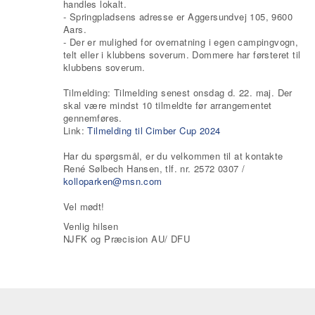
handles lokalt.
- Springpladsens adresse er Aggersundvej 105, 9600
Aars.
- Der er mulighed for overnatning i egen campingvogn,
telt eller i klubbens soverum. Dommere har førsteret til
klubbens soverum.
Tilmelding: Tilmelding senest onsdag d. 22. maj. Der
skal være mindst 10 tilmeldte før arrangementet
gennemføres.
Link:
Tilmelding til Cimber Cup 2024
Har du spørgsmål, er du velkommen til at kontakte
René Sølbech Hansen, tlf. nr. 2572 0307 /
kolloparken@msn.com
Vel mødt!
Venlig hilsen
NJFK og Præcision AU/ DFU