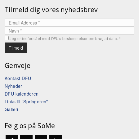
Tilmeld dig vores nyhedsbrev
Jeg er indforstået med DFU's bestemmelser om brug af data.
*
Genveje
Kontakt DFU
Nyheder
DFU kalenderen
Links til "Springeren"
Galleri
Følg os på SoMe